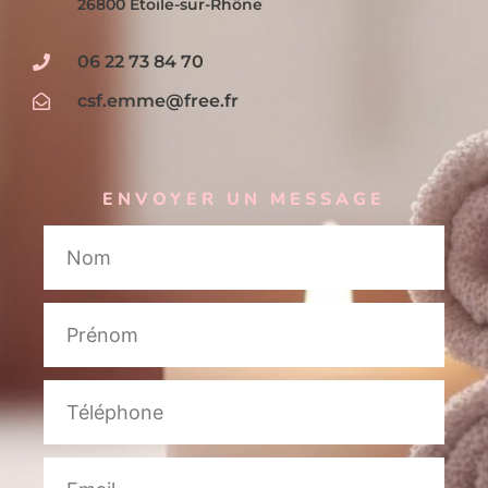
26800 Étoile-sur-Rhône
06 22 73 84 70
csf.emme@free.fr
ENVOYER UN MESSAGE