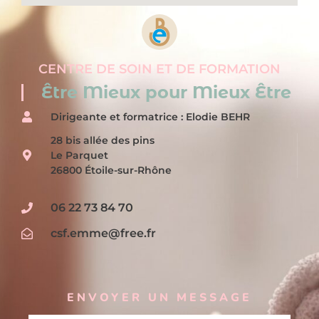
CENTRE DE SOIN ET DE FORMATION
Être Mieux pour Mieux Être
Dirigeante et formatrice : Elodie BEHR
28 bis allée des pins
Le Parquet
26800 Étoile-sur-Rhône
06 22 73 84 70
csf.emme@free.fr
ENVOYER UN MESSAGE