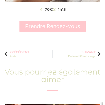
70€
1h15
Prendre Rendez-vous
PRÉCÉDENT
SUIVANT
Assis
Drainant liftant visage
Vous pourriez également
aimer